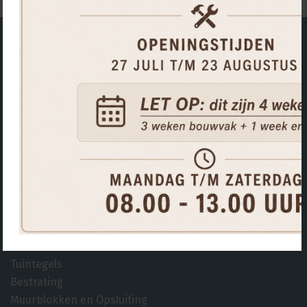
Showtuin vol inspiratie en voorbeelden
Hulp of advies nodig?
Wij helpen u graag verder.
Bel ons op
0475 492 258
Mail ons
info@vetitegels.nl
Kom langs
Heimarkt 6, Heythuysen
Ik ben op zoek naar
Tuintegels
Bestrating
Muurblokken en Opsluiting