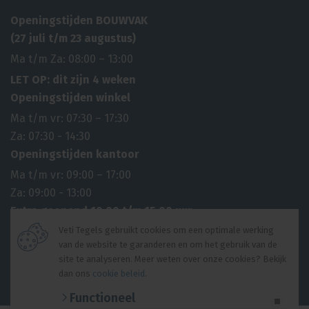
Openingstijden BOUWVAK
(27 juli t/m 23 augustus)
Ma t/m Za: 08:00 – 13:00
LET OP: dit zijn 4 weken
Openingstijden winkel
Ma t/m vr: 07:30 – 17:30
Za: 07:30 - 14:30
Openingstijden kantoor
Ma t/m vr: 09:00 – 17:00
Za: 09:00 - 13:00
Extra geopend 10.00 t/m 15.00 uur
6 april 2026 2e paasdag
Veti Tegels gebruikt cookies om een optimale werking
van de website te garanderen en om het gebruik van de
27 april 2026 Koningsdag
site te analyseren. Meer weten over onze cookies? Bekijk
14 mei 2026 Hemelvaartsdag
dan ons
cookie beleid
.
© 2026 Veti Tegels |
Algemene voorwaarden
|
Privacyverklaring
Functioneel
Website ontwikkeling door
Lined