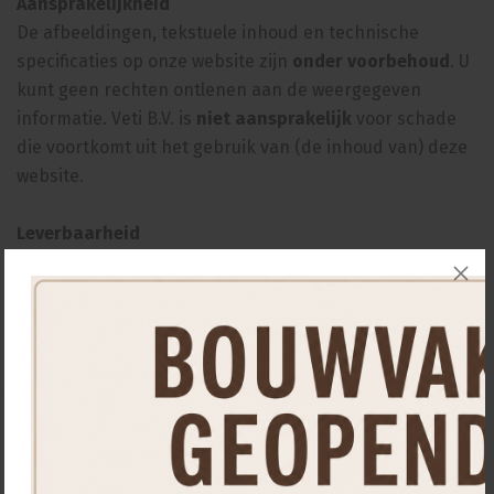
Aansprakelijkheid
De afbeeldingen, tekstuele inhoud en technische
specificaties op onze website zijn
onder voorbehoud
. U
kunt geen rechten ontlenen aan de weergegeven
informatie. Veti B.V. is
niet aansprakelijk
voor schade
die voortkomt uit het gebruik van (de inhoud van) deze
website.
Leverbaarheid
Uw producten zijn doorgaans binnen één a twee weken
leverbaar, mits op voorraad bij onze leverancier(s).
Wilt u vooraf weten of een product leverbaar is? Neem
dan gerust
contact met ons op.
4.8
/
5
Persoonlijk advies van vakspecialisten
Groot assortiment direct op voorraad