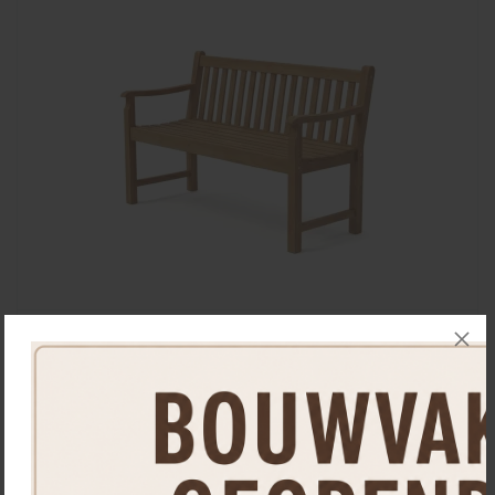
Stockholm - Tuinbank van teak hout 150 cm
Teak
305,
00
stuk