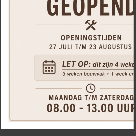
Stockholm - Tuinbank van teak hout 180 cm
Teak
355,
00
stuk