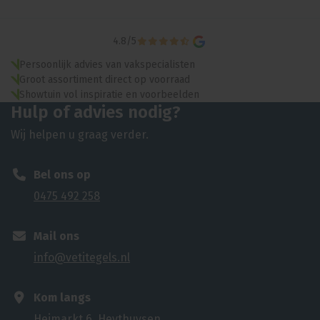
4.8
/
5
Persoonlijk advies van vakspecialisten
Groot assortiment direct op voorraad
Showtuin vol inspiratie en voorbeelden
Hulp of advies nodig?
Wij helpen u graag verder.
Bel ons op
0475 492 258
Mail ons
info@vetitegels.nl
Kom langs
Heimarkt 6, Heythuysen