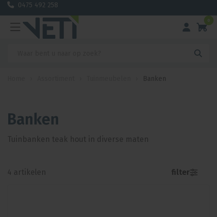
0475 492 258
0
Home
›
Assortiment
›
Tuinmeubelen
›
Banken
Banken
Tuinbanken teak hout in diverse maten
4
artikelen
filter