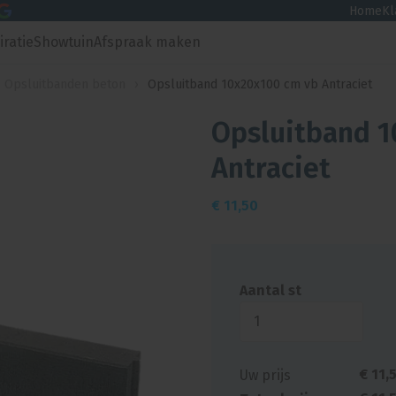
Home
Kl
iratie
Showtuin
Afspraak maken
Opsluitbanden beton
›
Opsluitband 10x20x100 cm vb Antraciet
Opsluitband 1
Antraciet
€
11,50
Aantal st
€
11
,
Uw prijs