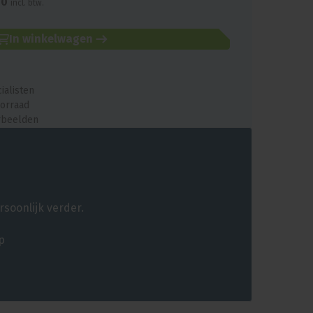
50
incl. btw.
In winkelwagen
ialisten
oorraad
orbeelden
rsoonlijk verder.
p