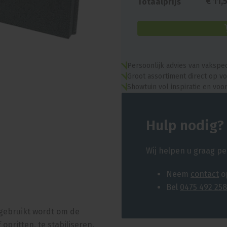
€
11
,
Totaalprijs
Persoonlijk advies van vakspec
Groot assortiment direct op v
Showtuin vol inspiratie en vo
Hulp nodig?
Wij helpen u graag pe
Neem
contact
o
Bel
0475 492 258
 gebruikt wordt om de
opritten, te stabiliseren.