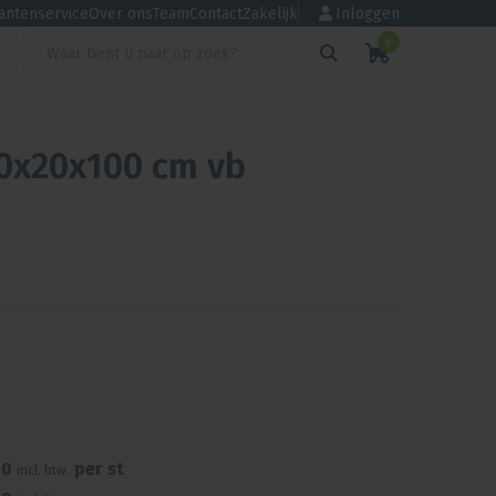
antenservice
Over ons
Team
Contact
Zakelijk
Inloggen
0
0x20x100 cm vb
50
per st
incl. btw.