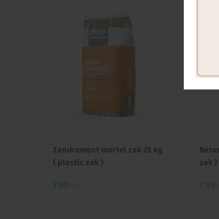
lue
Zandcement mortel zak 25 kg
Beton
t 44
( plastic zak )
zak )
7,
95
7,
95
stuk
s