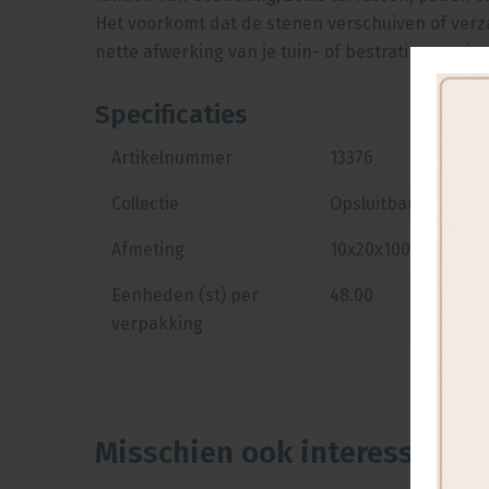
Het voorkomt dat de stenen verschuiven of verz
nette afwerking van je tuin- of bestratingsprojec
Specificaties
Artikelnummer
13376
Collectie
Opsluitbanden bet
Afmeting
10x20x100 cm
Eenheden (st) per
48.00
verpakking
Misschien ook interessant...