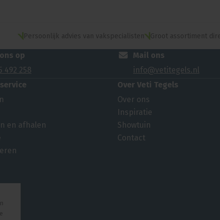
Persoonlijk advies van vakspecialisten
Groot assortiment dir
 ons op
Mail ons
5 492 258
info@vetitegels.nl
service
Over Veti Tegels
en
Over ons
Inspiratie
n en afhalen
Showtuin
e
Contact
eren
an
te