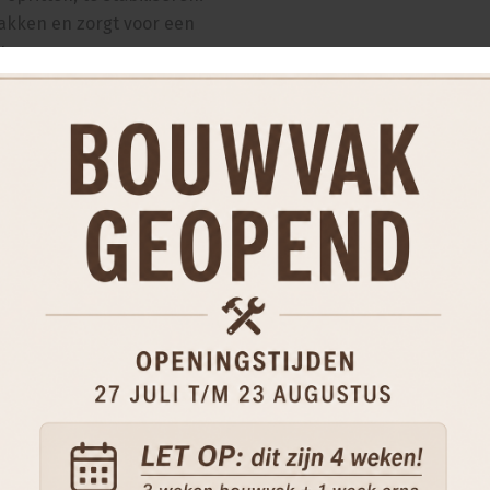
akken en zorgt voor een
t.
on