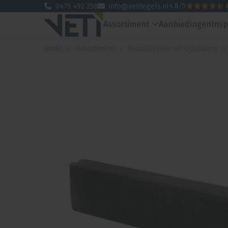
4.8
/
5
0475 492 258
info@vetitegels.nl
Assortiment
Aanbiedingen
Insp
Home
›
Assortiment
›
Muurblokken en Opsluiting
›