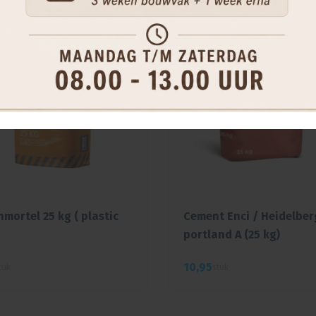
mortel 25 kg ( plastic
Cement Enci / Heidelber
portland A (25 kg)
10,
95
tuk
stuk