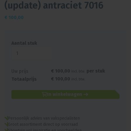
(update) antraciet 7016
€
100,00
Aantal stuk
€
100
,
00
per stuk
Uw prijs
incl. btw.
€
100
,
00
Totaalprijs
incl. btw.
In winkelwagen
Persoonlijk advies van vakspecialisten
Groot assortiment direct op voorraad
Showtuin vol inspiratie en voorbeelden