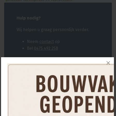
Hulp nodig?
Wij helpen u graag persoonlijk verder.
Neem
contact
op
Bel
0475 492 258
Misschien ook interessant...