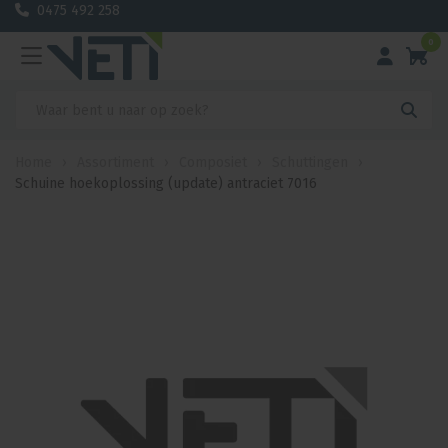
0475 492 258
0
Home
›
Assortiment
›
Composiet
›
Schuttingen
›
Schuine hoekoplossing (update) antraciet 7016