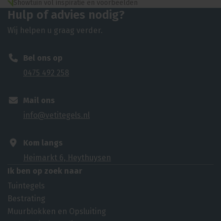
Showtuin vol inspiratie en voorbeelden
Hulp of advies nodig?
Wij helpen u graag verder.
Bel ons op
0475 492 258
Mail ons
info@vetitegels.nl
Kom langs
Heimarkt 6, Heythuysen
Ik ben op zoek naar
Tuintegels
Bestrating
Muurblokken en Opsluiting