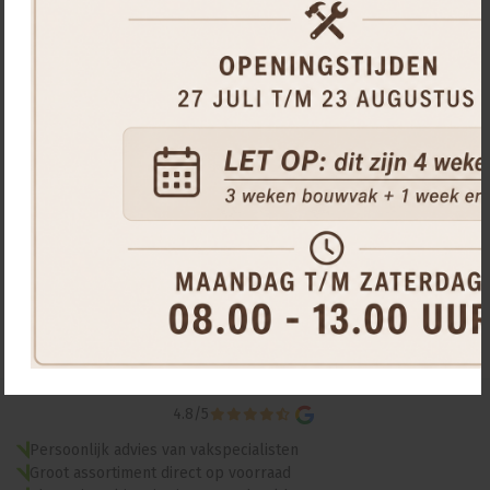
Poortvanger voor op bestrating zwart 9005
39,
00
stuk
4.8
/
5
Persoonlijk advies van vakspecialisten
Groot assortiment direct op voorraad