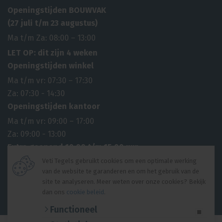
Openingstijden BOUWVAK
(27 juli t/m 23 augustus)
Ma t/m Za: 08:00 – 13:00
LET OP: dit zijn 4 weken
Openingstijden winkel
Ma t/m vr: 07:30 – 17:30
Za: 07:30 - 14:30
Openingstijden kantoor
Ma t/m vr: 09:00 – 17:00
Za: 09:00 - 13:00
Extra geopend 10.00 t/m 15.00 uur
6 april 2026 2e paasdag
Veti Tegels gebruikt cookies om een optimale werking
van de website te garanderen en om het gebruik van de
27 april 2026 Koningsdag
site te analyseren. Meer weten over onze cookies? Bekijk
14 mei 2026 Hemelvaartsdag
dan ons
cookie beleid
.
© 2026 Veti Tegels |
Algemene voorwaarden
|
Privacyverklaring
Functioneel
Website ontwikkeling door
Lined
Volg ons hier op social media