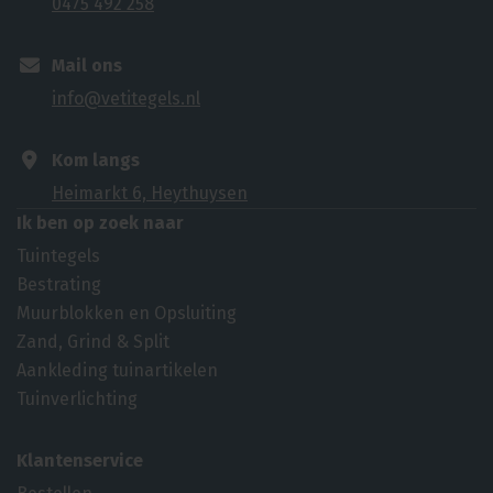
0475 492 258
Mail ons
info@vetitegels.nl
Kom langs
Heimarkt 6, Heythuysen
Ik ben op zoek naar
Tuintegels
Bestrating
Muurblokken en Opsluiting
Zand, Grind & Split
Aankleding tuinartikelen
Tuinverlichting
Klantenservice