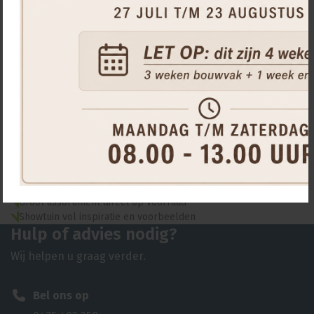
4.8
/
5
Persoonlijk advies van vakspecialisten
Groot assortiment direct op voorraad
Showtuin vol inspiratie en voorbeelden
Hulp of advies nodig?
Wij helpen u graag verder.
Bel ons op