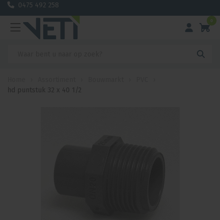
0475 492 258
0
Home
›
Assortiment
›
Bouwmarkt
›
PVC
›
hd puntstuk 32 x 40 1/2