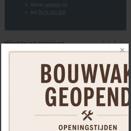
Neem
contact
op
Bel
0475 492 258
Misschien ook interessant...
Griffon pvc lijm t88 1000ml kiwa
37,
95
stuk