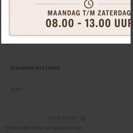
Draadeind M14 (1mtr)
6,
95
stuk
4.8
/
5
Persoonlijk advies van vakspecialisten