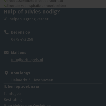
Groot assortiment direct op voorraad
Showtuin vol inspiratie en voorbeelden
Hulp of advies nodig?
Wij helpen u graag verder.
Bel ons op
0475 492 258
Mail ons
info@vetitegels.nl
Kom langs
Heimarkt 6, Heythuysen
Ik ben op zoek naar
Tuintegels
Bestrating
Muurblokken en Opsluiting