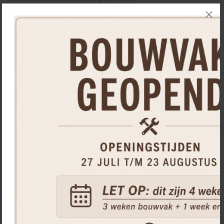
Showtuin vol inspiratie en voorbeelden
Hulp nodig?
Wij helpen u graag persoonlijk verder.
Neem
contact
op
Bel
0475 492 258
Misschien ook interessant...