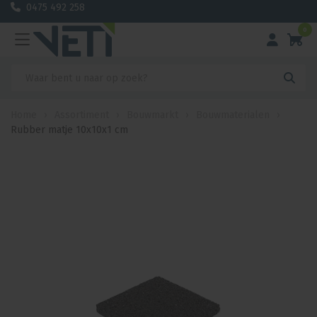
0475 492 258
0
Home
›
Assortiment
›
Bouwmarkt
›
Bouwmaterialen
›
Rubber matje 10x10x1 cm