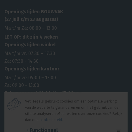
Openingstijden BOUWVAK
(27 juli t/m 23 augustus)
Ma t/m Za: 08:00 – 13:00
LET OP: dit zijn 4 weken
Openingstijden winkel
Ma t/m vr: 07:30 – 17:30
Za: 07:30 - 14:30
Openingstijden kantoor
Ma t/m vr: 09:00 – 17:00
Za: 09:00 - 13:00
Extra geopend 10.00 t/m 15.00 uur
6 april 2026 2e paasdag
Veti Tegels gebruikt cookies om een optimale werking
van de website te garanderen en om het gebruik van de
27 april 2026 Koningsdag
site te analyseren. Meer weten over onze cookies? Bekijk
14 mei 2026 Hemelvaartsdag
dan ons
cookie beleid
.
© 2026 Veti Tegels |
Algemene voorwaarden
|
Privacyverklaring
Functioneel
Website ontwikkeling door
Lined