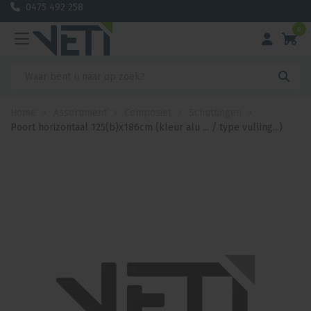
0475 492 258
0
Home
›
Assortiment
›
Composiet
›
Schuttingen
›
Poort horizontaal 125(b)x186cm (kleur alu ... / type vulling...)