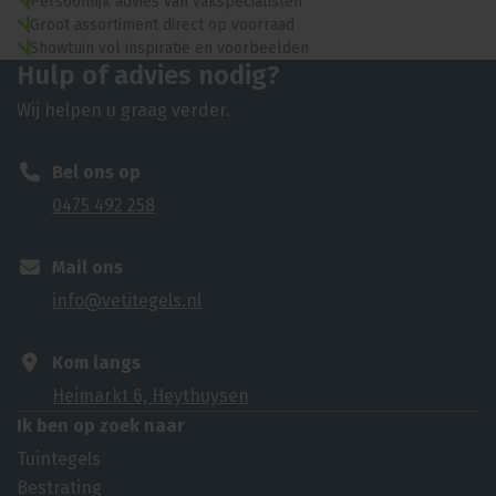
Persoonlijk advies van vakspecialisten
Groot assortiment direct op voorraad
Showtuin vol inspiratie en voorbeelden
Hulp of advies nodig?
Wij helpen u graag verder.
Bel ons op
0475 492 258
Mail ons
info@vetitegels.nl
Kom langs
Heimarkt 6, Heythuysen
Ik ben op zoek naar
Tuintegels
Bestrating