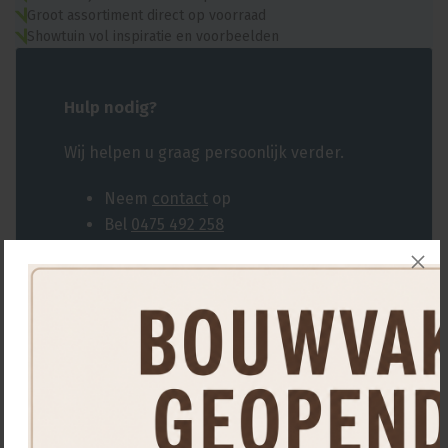
Groot assortiment direct op voorraad
Showtuin vol inspiratie en voorbeelden
Hulp nodig?
Wij helpen u graag persoonlijk verder.
Neem
contact
op
Bel
0475 492 258
Misschien ook interessant...