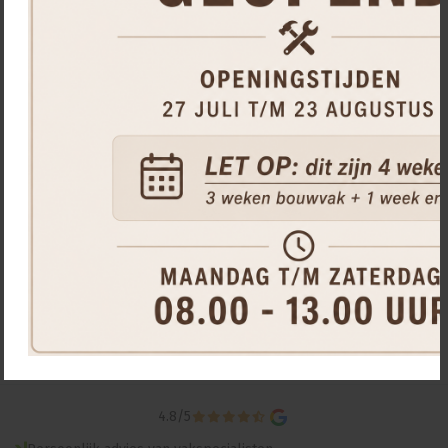
Aluminium Rabatplank - Antraciet 7016 -
2x15x179 cm ( werkbreedte 14 cm )
39,
00
stuk
4.8
/
5