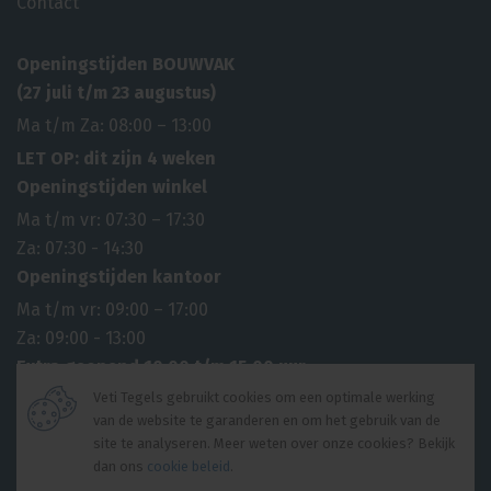
Contact
Openingstijden BOUWVAK
(27 juli t/m 23 augustus)
Ma t/m Za: 08:00 – 13:00
LET OP: dit zijn 4 weken
Openingstijden winkel
Ma t/m vr: 07:30 – 17:30
Za: 07:30 - 14:30
Openingstijden kantoor
Ma t/m vr: 09:00 – 17:00
Za: 09:00 - 13:00
Extra geopend 10.00 t/m 15.00 uur
6 april 2026 2e paasdag
Veti Tegels gebruikt cookies om een optimale werking
van de website te garanderen en om het gebruik van de
27 april 2026 Koningsdag
site te analyseren. Meer weten over onze cookies? Bekijk
14 mei 2026 Hemelvaartsdag
dan ons
cookie beleid
.
© 2026 Veti Tegels |
Algemene voorwaarden
|
Privacyverklaring